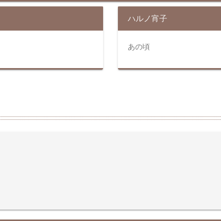
ハルノ宵子
あの頃