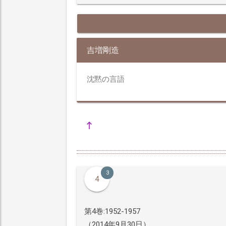
吉増剛造
沈黙の言語
3
4
第4巻:1952-1957
（2014年9月30日）