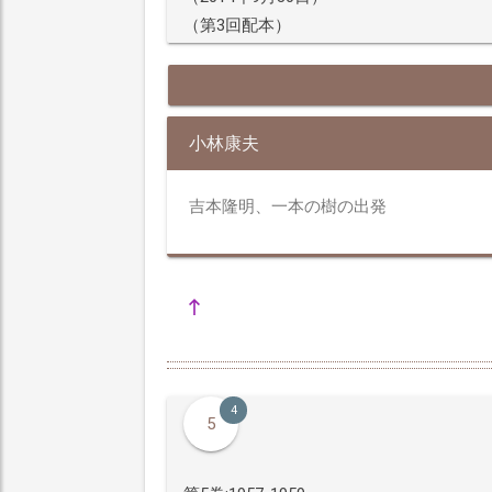
（第3回配本）
小林康夫
吉本隆明、一本の樹の出発
4
5