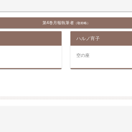
第4巻月報執筆者
（敬称略）
ハルノ宵子
空の座