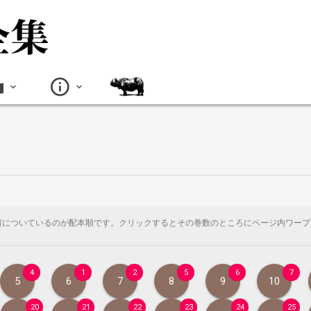
肩についているのが配本順です。クリックするとその巻数のところにページ内ワープ
4
1
2
5
6
7
5
6
7
8
9
10
20
21
22
23
24
25