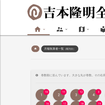
月報執筆者一覧
（既刊分）
巻数順に並んでいます。大きな丸が巻数。その右
10
11
12
3
1
2
3
4
16
17
18
19