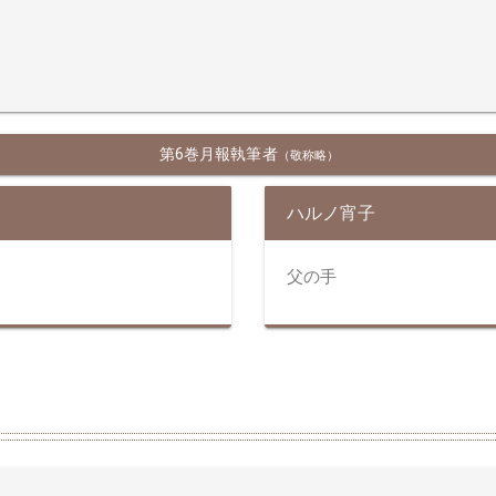
第6巻月報執筆者
（敬称略）
ハルノ宵子
父の手