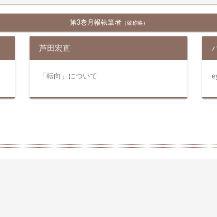
第3巻月報執筆者
（敬称略）
芦田宏直
「転向」について
e