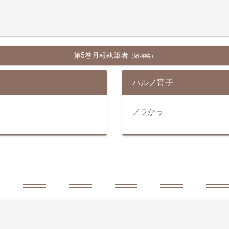
第5巻月報執筆者
（敬称略）
ハルノ宵子
ノラかっ