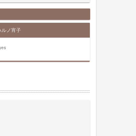
ハルノ宵子
yes