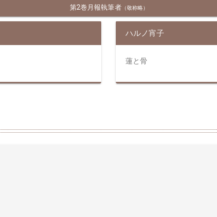
第2巻月報執筆者
（敬称略）
ハルノ宵子
蓮と骨