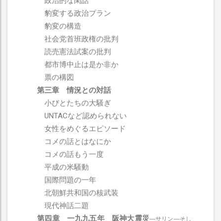
政治的な閑話
豹変する政治プラン
豹変の構造
社会党首班政権の批判
読売憲法試案の批判
都市博中止は是か非か
票の構図
第三章 情況との対話
小びとたちの大騒ぎ
UNTACなど認められない
女性をめぐるエピソード
コメの話とはなにか
コメの話もう一度
平成の米騒動
国際問題の一年
北朝鮮共和国の核武装
現代神話二題
第四章 一九九五年 阪神大震災
―サリン―そし