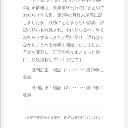
＊
『吉本隆明全集』既刊分の誤植その他
の訂正情報は、全集最終刊行時にまとめて
お知らせする旨、第8巻の月報末尾等に記
しましたが、誤植にとどまらない誤認・誤
記の類いも散見され、やはりなるべく早く
お知らせするべきだと思い至り、遅ればせ
ながらまとめる作業を開始いたしました。
予定を変更し、訂正情報がまとまった順
に、順次掲載していく予定です。
「既刊訂正・補記（1）･･････第28巻に
収録
「既刊訂正・補記（2）･･････第29巻に
収録
（＃記述事項がある場合、内容は発刊時のものです）