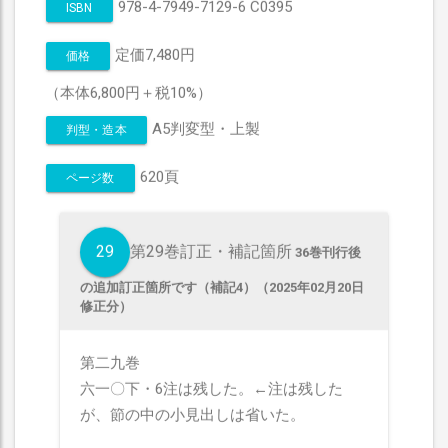
978-4-7949-7129-6 C0395
ISBN
定価7,480円
価格
（本体6,800円＋税10%）
A5判変型・上製
判型・造本
620頁
ページ数
29
第29巻訂正・補記箇所
36巻刊行後
の追加訂正箇所です（補記4）（2025年02月20日
修正分）
第二九巻
六一〇下・6注は残した。←注は残した
が、節の中の小見出しは省いた。