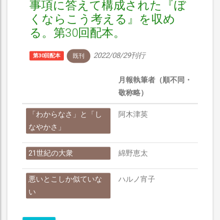
事項に答えて構成された『ぼ
くならこう考える』を収め
る。第30回配本。
2022/08/29刊行
既刊
第30回配本
月報執筆者（順不同・
敬称略）
「わからなさ」と「し
阿木津英
なやかさ」
21世紀の大衆
綿野恵太
悪いとこしか似ていな
ハルノ宵子
い