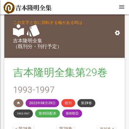
この文字と右に回転する輪がある時は..
吉本隆明全集
（既刊分・刊行予定）
吉本隆明全集第29巻
1993-1997
2022年08月29日
既刊
第29巻
第30回配本
第III期⑤
1993-1997
«
第28巻
第29巻
»