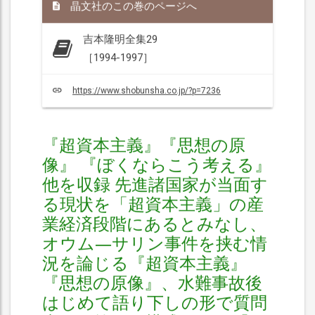
晶文社のこの巻のページへ
吉本隆明全集29
［1994-1997］
https://www.shobunsha.co.jp/?p=7236
『超資本主義』『思想の原
像』 『ぼくならこう考える』
他を収録 先進諸国家が当面す
る現状を「超資本主義」の産
業経済段階にあるとみなし、
オウム―サリン事件を挟む情
況を論じる『超資本主義』
『思想の原像』、水難事故後
はじめて語り下しの形で質問