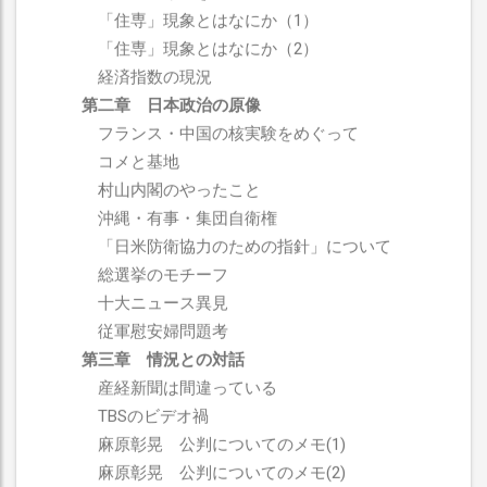
「住専」現象とはなにか（1）
「住専」現象とはなにか（2）
経済指数の現況
第二章 日本政治の原像
フランス・中国の核実験をめぐって
コメと基地
村山内閣のやったこと
沖縄・有事・集団自衛権
「日米防衛協力のための指針」について
総選挙のモチーフ
十大ニュース異見
従軍慰安婦問題考
第三章 情況との対話
産経新聞は間違っている
TBSのビデオ禍
麻原彰晃 公判についてのメモ(1)
麻原彰晃 公判についてのメモ(2)