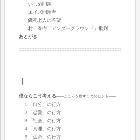
いじめ問題
エイズ問題考
餓死老人の希望
村上春樹『アンダーグラウンド』批判
あとがき
II
僕ならこう考える
――こころを癒す５つのヒント
――
１「自分」の行方
２「恋愛」の行方
３「社会」の行方
４「真理」の行方
５「生命」の行方