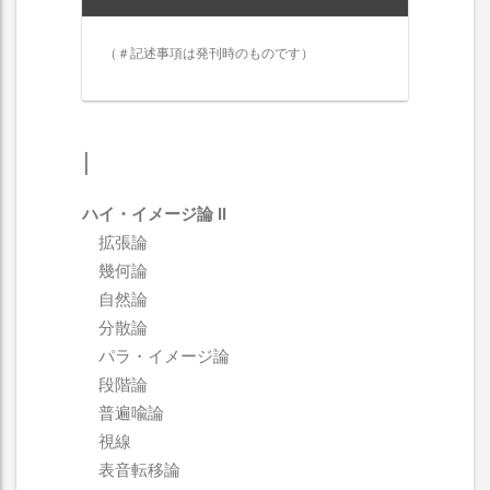
（＃記述事項は発刊時のものです）
I
ハイ・イメージ論 II
拡張論
幾何論
自然論
分散論
パラ・イメージ論
段階論
普遍喩論
視線
表音転移論