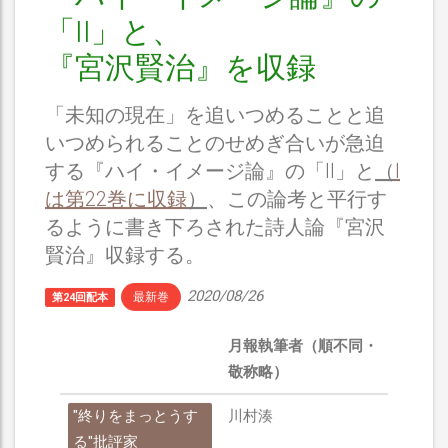
「II」と、
『宮沢賢治』を収録
「未知の現在」を追いつめることと追
いつめられることのせめぎ合いが急迫
する『ハイ・イメージ論』の「II」と
（
I
は第22巻に収録
）
、この論考と平行す
るように書き下ろされた詩人論『宮沢
賢治』収録する。
2020/08/26
最新巻
第24回配本
月報執筆者（順不同・
敬称略）
"終りをまっとうす
川村湊
る"批評家