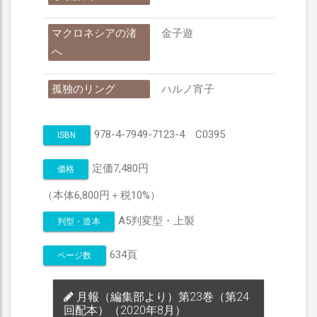
マクロネシアの渚
金子遊
へ
孤独のリング
ハルノ宵子
978-4-7949-7123-4 C0395
ISBN
定価7,480円
価格
（本体6,800円＋税10%）
A5判変型・上製
判型・造本
634頁
ページ数
月報（編集部より）第23巻（第24
回配本）（2020年8月）