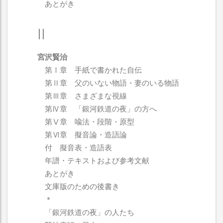
あとがき
II
宮沢賢治
第Ⅰ章 手紙で書かれた自伝
第Ⅱ章 父のいない物語・妻のいる物語
第Ⅲ章 さまざまな視線
第Ⅳ章 「銀河鉄道の夜」の方へ
第Ⅴ章 喩法・段階・原型
第Ⅵ章 擬音論・造語論
付 擬音表・造語表
年譜・テキストおよび参考文献
あとがき
文庫版のための後書き
＊
「銀河鉄道の夜」の人たち