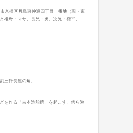
京市京橋区月島東仲通四丁目一番地（現・東
と祖母・マサ、長兄・勇、次兄・権平、
割三軒長屋の角。
どを作る「吉本造船所」を起こす。傍ら遊