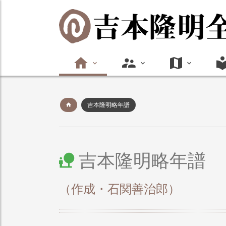
吉本隆明略年譜
吉本隆明略年譜
（作成・石関善治郎）