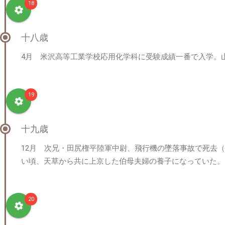
18
十八歳
4月 米沢高等工業学校応用化学科に受験成績一番で入学。
19
十九歳
12月 次兄・田尻権平陸軍中尉、飛行機の墜落事故で死去
い頃、天草から共に上京した伯母夫婦の養子になっていた。
20