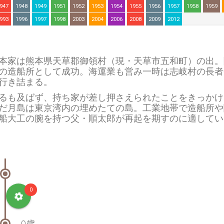
947
1948
1949
1951
1952
1953
1954
1955
1956
1957
1958
1959
993
1996
1997
1998
2003
2004
2006
2008
2009
2012
本家は熊本県天草郡御領村（現・天草市五和町）の出。
の造船所として成功。海運業も営み一時は志岐村の長者
行き詰まる。
も及ばず、持ち家が差し押さえられたことをきっかけに1
だ月島は東京湾内の埋めたての島。工業地帯で造船所や
船大工の腕を持つ父・順太郎が再起を期すのに適してい
0
0歳