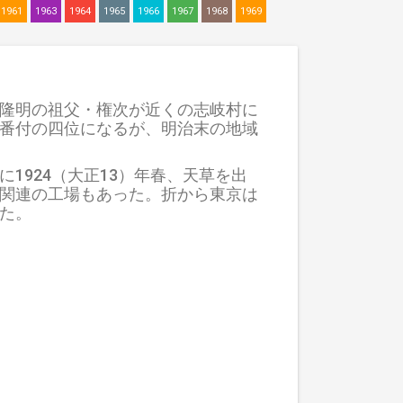
1961
1963
1964
1965
1966
1967
1968
1969
隆明の祖父・権次が近くの志岐村に
番付の四位になるが、明治末の地域
924（大正13）年春、天草を出
関連の工場もあった。折から東京は
た。