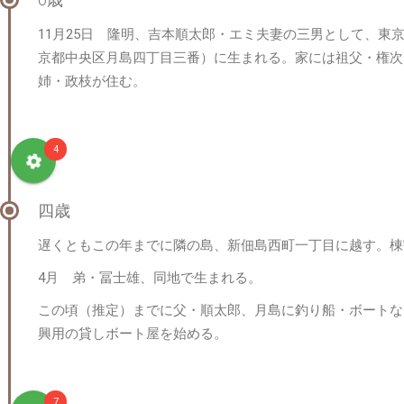
11月25日 隆明、吉本順太郎・エミ夫妻の三男として、東
京都中央区月島四丁目三番）に生まれる。家には祖父・権次
姉・政枝が住む。
4
四歳
遅くともこの年までに隣の島、新佃島西町一丁目に越す。棟
4月 弟・冨士雄、同地で生まれる。
この頃（推定）までに父・順太郎、月島に釣り船・ボートな
興用の貸しボート屋を始める。
7