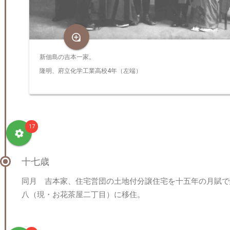
新佃島の吉本一家。
隆明、府立化学工業高校4年（左端）
17
十七歳
同月 吉本家、住宅営団の土地付分譲住宅を十五年の月賦で
八（現・お花茶屋二丁目）に移住。