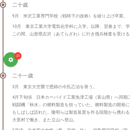
二十歳
9月 米沢工業専門学校（戦時下の改称）を繰り上げ卒業。
10月 東京工業大学電気化学科に入学。以降、翌春まで、
この間、山形県左沢（あてらざわ）に行き徴兵検査を受ける
21
二十一歳
3月 東京大空襲で恩師の今氏乙治を喪う。
4月下旬頃 日本カーバイド工業魚津工場（富山県）へ同期
戦闘機「秋水」の燃料製造を担っていた。燃料製造の開発に
もしばしば訪れた。隆明らは製造装置を作る段階から携わる
大里村で働き、また立山へ登山。