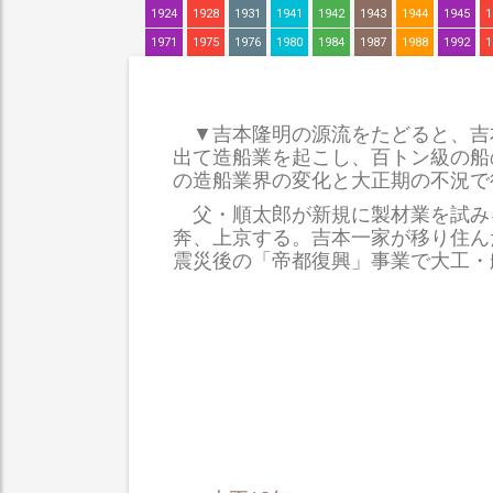
1924
1928
1931
1941
1942
1943
1944
1945
1
1971
1975
1976
1980
1984
1987
1988
1992
1
▼吉本隆明の源流をたどると、吉
出て造船業を起こし、百トン級の船
の造船業界の変化と大正期の不況で
父・順太郎が新規に製材業を試みる
奔、上京する。吉本一家が移り住ん
震災後の「帝都復興」事業で大工・