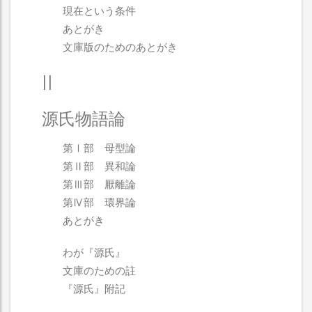
現在という条件
あとがき
文庫版のためのあとがき
II
源氏物語論
第Ⅰ部 母型論
第Ⅱ部 異和論
第Ⅲ部 厭離論
第Ⅳ部 環界論
あとがき
わが『源氏』
文庫のための註
『源氏』附記