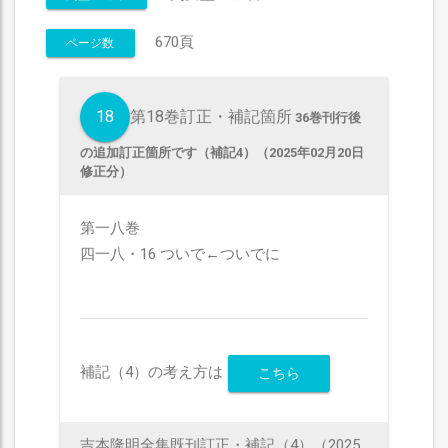
670頁
ページ数
18
第18巻訂正・補記箇所
36巻刊行後
の追加訂正箇所です（補記4）（2025年02月20日
修正分）
第一八巻
四一八・16 ついで←ついでに
補記（4）の考え方は
こちら
吉本隆明全集既刊訂正・補記（4）（2025