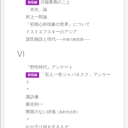
川端要壽のこと
初収録
「赤光」論
村上一郎論
『初期心的現象の世界』について
ドストエフスキーのアジア
源氏物語と現代
――作者の無意識――
VI
『野性時代』アンケート
「百人一答ジャパネスク」アンケー
初収録
ト
＊
諏訪優
横光利一
際限のない詩魂
［高村光太郎］
＊
わが子は何をする人ぞ