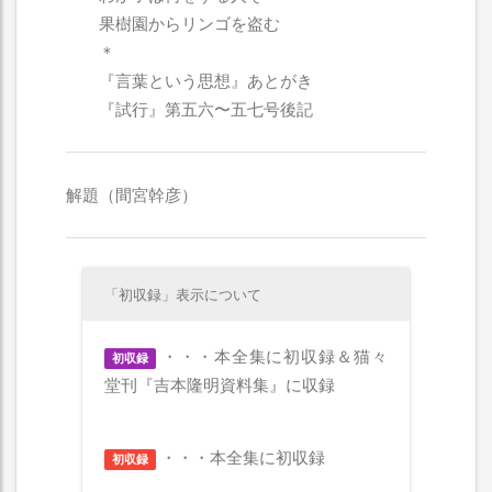
果樹園からリンゴを盗む
＊
『言葉という思想』あとがき
『試行』第五六〜五七号後記
解題（間宮幹彦）
「初収録」表示について
・・・本全集に初収録＆猫々
初収録
堂刊『吉本隆明資料集』に収録
・・・本全集に初収録
初収録