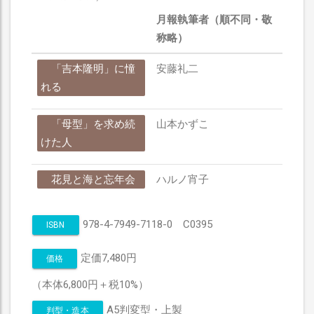
月報執筆者（順不同・敬
称略）
「吉本隆明」に憧
安藤礼二
れる
「母型」を求め続
山本かずこ
けた人
花見と海と忘年会
ハルノ宵子
978-4-7949-7118-0 C0395
ISBN
定価7,480円
価格
（本体6,800円＋税10%）
A5判変型・上製
判型・造本