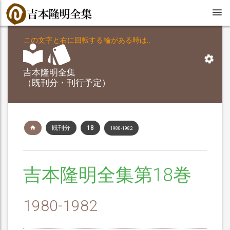
この文字と右に回転する輪がある時は..
吉本隆明全集
（既刊分・刊行予定）
既刊分
18
1980-1982
吉本隆明全集第18巻
1980-1982