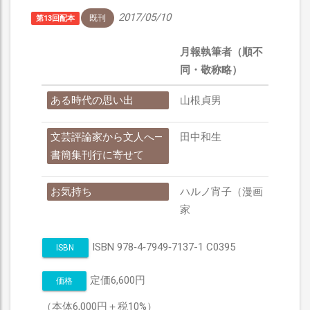
2017/05/10
既刊
第13回配本
月報執筆者（順不
同・敬称略）
ある時代の思い出
山根貞男
文芸評論家から文人へ—
田中和生
書簡集刊行に寄せて
お気持ち
ハルノ宵子（漫画
家
ISBN 978‐4‐7949‐7137-1 C0395
ISBN
定価6,600円
価格
（本体6,000円＋税10%）