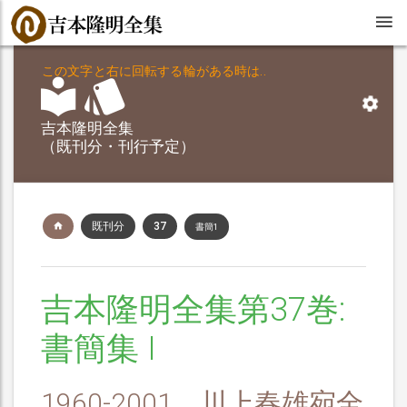
この文字と右に回転する輪がある時は..
吉本隆明全集
（既刊分・刊行予定）
既刊分
37
書簡1
吉本隆明全集第37巻:
書簡集 I
1960-2001 川上春雄宛全