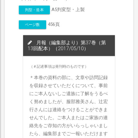
A5判変型・上製
判型・造本
456頁
ページ数
月報（編集部より）第37巻（第
13回配本）（2017/05/10）
（＃記述事項は発刊時のものです）
＊本巻の資料の部に、文章や訪問記録
を収録させていただくについて、事前
にご本人ないしご遺族に了解をうるべ
く努めましたが、服部雅美さん、辻宏
行さんには連絡をつけることができま
せんでした。ご本人またはご家族の連
絡先をご存知の方がいらっしゃいまし
たら、編集部までご一報いただけます