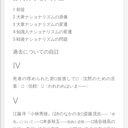
1 前提
2 大衆ナショナリズムの原像
3 大衆ナショナリズムの変遷
4 知識人ナショナリズムの変遷
5 戦後ナショナリズムの問題
過去についての自註
IV
死者の埋められた砦□佃渡しで□〈沈黙のための言
葉〉□〈信頼〉□〈われわれはいま――〉
V
江藤淳『小林秀雄』□詩のなかの女□斎藤茂吉
――『赤
□本多秋五
□埴谷雄高の
光』について――
――自由と必然――