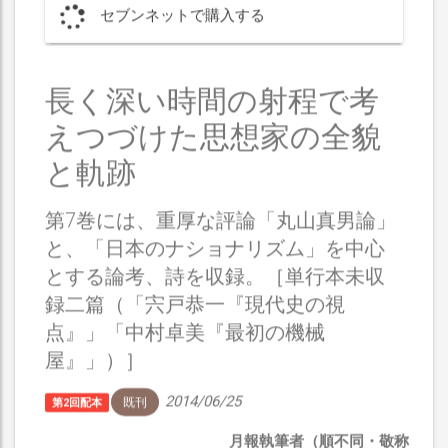
セブンネットで購入する
長く深い時間の射程で考
えつづけた思想家の全貌
と軌跡
第7巻には、重厚な評論「丸山真男論」
と、「日本のナショナリズム」を中心
とする論考、詩を収録。［単行本未収
録二篇（「宍戸恭一『現代史の視
点』」「中村卓美『最初の機械
屋』」）］
2014/06/25
既刊
第2回配本
月報執筆者（順不同・敬称