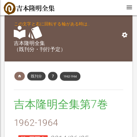
この文字と右に回転する輪がある時は..
吉本隆明全集
（既刊分・刊行予定）
既刊分
7
1962-1964
吉本隆明全集第7巻
1962-1964