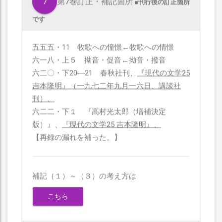
7
第7巻訂正・補記箇所
■刊行後の訂正箇所
です
五五五・11 牧歌への憧憬←牧歌への情憬
六一八・上５ 拗音・促音←拗音・撥音
六二〇・下20―21 春秋社刊、
『現代の文学25
吉本隆明』（一九七二年九月一六日、講談社
刊）、
六二二・下１ 『高村光太郎（増補決定
版）』、
『現代の文学25 吉本隆明』、
【再録の漏れを補った。】
補記（１）～（３）の考え方は
こちら