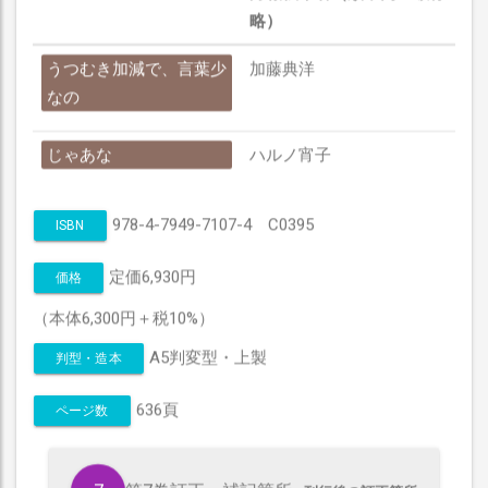
略）
うつむき加減で、言葉少
加藤典洋
なの
じゃあな
ハルノ宵子
978-4-7949-7107-4 C0395
ISBN
定価6,930円
価格
（本体6,300円＋税10%）
A5判変型・上製
判型・造本
636頁
ページ数