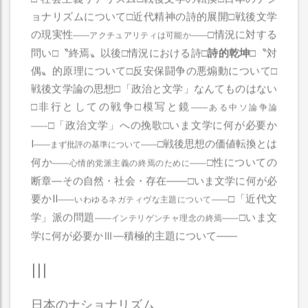
ョナリズムについて□近代精神の詩的展開□戦後文学
の現実性
□情況に対する
――アクチュアリティは可能か――
問い□〝終焉〟以後□情況における詩□
詩的乾坤
□〝対
偶〟的原理について□反安保闘争の悪煽動について□
戦後文学論の思想□「政治と文学」なんてものはない
□非行としての戦争□模写と鏡
――ある中ソ論争論
□「政治文学」への挽歌□いま文学に何が必要か
――
I
□戦後思想の価値転換とは
――まず批評の基準について――
何か
□性についての
――心情的党派主義の終焉のために――
断章―その自然・社会・存在――□いま文学に何が必
要かII
□「近代文
――いわゆるネガティヴな主題について――
学」派の問題
□いま文
――インテリゲンチャ理念の終焉――
学に何が必要かⅢ―積極的主題について――
III
日本のナショナリズム