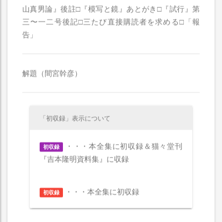
山真男論』後註□『模写と鏡』あとがき□『試行』第
三〜一二号後記□三たび直接購読者を求める□「報
告」
解題（間宮幹彦）
「初収録」表示について
・・・本全集に初収録＆猫々堂刊
初収録
『吉本隆明資料集』に収録
・・・本全集に初収録
初収録