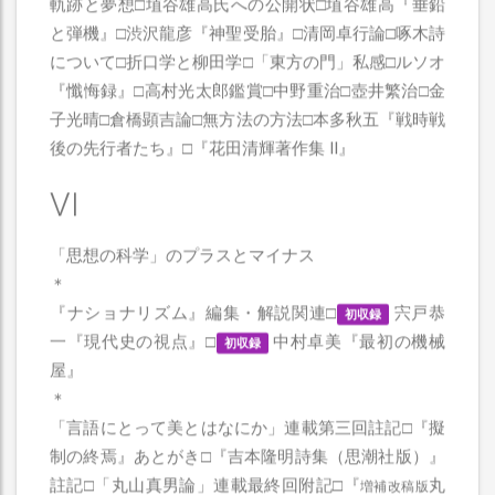
軌跡と夢想□埴谷雄高氏への公開状□埴谷雄高『垂鉛
と弾機』□渋沢龍彦『神聖受胎』□清岡卓行論□啄木詩
について□折口学と柳田学□「東方の門」私感□ルソオ
『懺悔録』□高村光太郎鑑賞□中野重治□壺井繁治□金
子光晴□倉橋顕吉論□無方法の方法□本多秋五『戦時戦
後の先行者たち』□『花田清輝著作集 II』
VI
「思想の科学」のプラスとマイナス
＊
『ナショナリズム』編集・解説関連□
宍戸恭
初収録
一『現代史の視点』□
中村卓美『最初の機械
初収録
屋』
＊
「言語にとって美とはなにか」連載第三回註記□『擬
制の終焉』あとがき□『吉本隆明詩集（思潮社版）』
註記□「丸山真男論」連載最終回附記□『
丸
増補改稿版