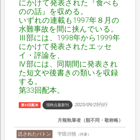
にかけて発表された『食べも
のの話』を収める。
いずれの連載も1997年８月の
水難事故を間に挟んでいる。
Ⅲ部には、1998年から1999年
にかけて発表されたエッセ
イ・評論を、
Ⅳ部には、同期間に発表され
た短文や後書きの類いを収録
する。
第33回配本。
2023/09/25刊行
現時点最新刊
第33回配本
月報執筆者（順不同・敬称略）
託されたバトン
宇田川悟
（作家）