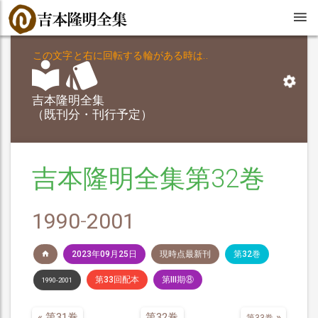
この文字と右に回転する輪がある時は..
吉本隆明全集
（既刊分・刊行予定）
吉本隆明全集第32巻
1990
-
2001
2023年09月25日
現時点最新刊
第32巻
第33回配本
第III期⑧
1990-2001
«
第31巻
第32巻
»