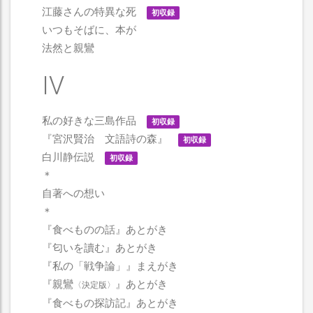
江藤さんの特異な死
初収録
いつもそばに、本が
法然と親鸞
IV
私の好きな三島作品
初収録
『宮沢賢治 文語詩の森』
初収録
白川静伝説
初収録
＊
自著への想い
＊
『食べものの話』あとがき
『匂いを讀む』あとがき
『私の「戦争論」』まえがき
『親鸞
』あとがき
〈決定版〉
『食べもの探訪記』あとがき