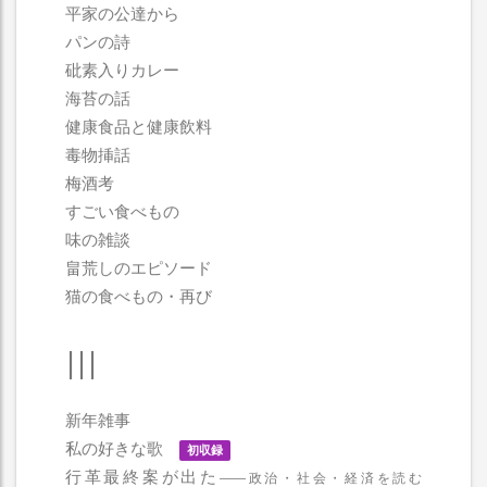
平家の公達から
パンの詩
砒素入りカレー
海苔の話
健康食品と健康飲料
毒物挿話
梅酒考
すごい食べもの
味の雑談
畠荒しのエピソード
猫の食べもの・再び
III
新年雑事
私の好きな歌
初収録
行革最終案が出た
――政治・社会・経済を読む