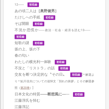
12――
初収録
あの頃二人は
［奥野健男］
たけしへの手紙
初収録
そば開眼
初収録
不況か恐慌か
――政治・社会・経済を読む13――
初収録
短歌の謎
初収録
坂の上、坂の下
春の匂い
わたしの横光利一体験
初収録
不況と「リストラ」の話
初収録
交友を断つ決定的な〝その日〟
[＊解題よ
初収録
り＊鮎川信夫についての追悼文「別れの挨拶」とその解題参
照（
第20巻
）]
日本文化の特質
――断想風に―
―
初収録
江藤淳氏を悼む
江藤淳記