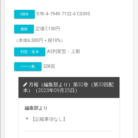
978-4-7949-7132-6 C0395
ISBN
定価7,150円
価格
（本体6,500円＋税10%）
A5判変型・上製
判型・造本
528頁
ページ数
月報（編集部より）第32巻（第33回配
本）（2023年09月25日）
編集部より
＊
【記載事項なし】